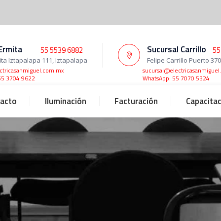
Ermita
Sucursal Carrillo
55 5539 6882
55
ita Iztapalapa 111, Iztapalapa
Felipe Carrillo Puerto 37
ctricasanmiguel.com.mx
sucursal@electricasanmigue
55 3704 9622
WhatsApp: 55 7070 5324
acto
Iluminación
Facturación
Capacita