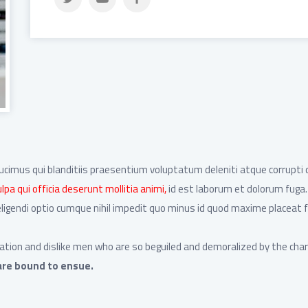
ucimus qui blanditiis praesentium voluptatum deleniti atque corrupti 
lpa qui officia deserunt mollitia animi,
id est laborum et dolorum fuga.
 eligendi optio cumque nihil impedit quo minus id quod maxime placea
ation and dislike men who are so beguiled and demoralized by the cha
are bound to ensue.