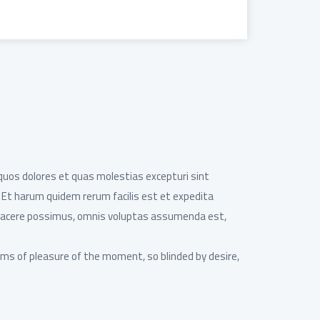
quos dolores et quas molestias excepturi sint
 Et harum quidem rerum facilis est et expedita
t facere possimus, omnis voluptas assumenda est,
rms of pleasure of the moment, so blinded by desire,