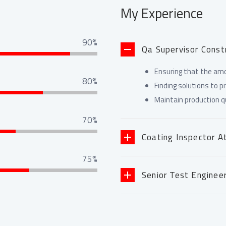
My Experience
90%
Qa Supervisor Const
Ensuring that the amo
80%
Finding solutions to p
Maintain production q
70%
Coating Inspector At
75%
Senior Test Enginee