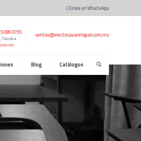
Envía un WhatsApp
 5386 0755
ventas@electricasanmiguel.com.mx
0, Tacuba
l.com.mx
ciones
Blog
Catálogos