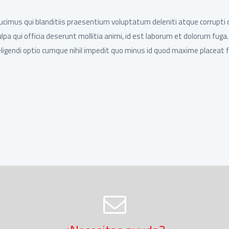
ucimus qui blanditiis praesentium voluptatum deleniti atque corrupti 
ulpa qui officia deserunt mollitia animi, id est laborum et dolorum fug
 eligendi optio cumque nihil impedit quo minus id quod maxime placea