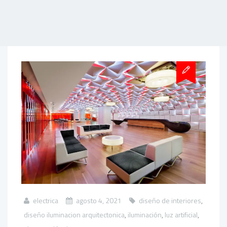
electrica
agosto 4, 2021
diseño de interiores
,
diseño iluminacion arquitectonica
,
iluminación
,
luz artificial
,