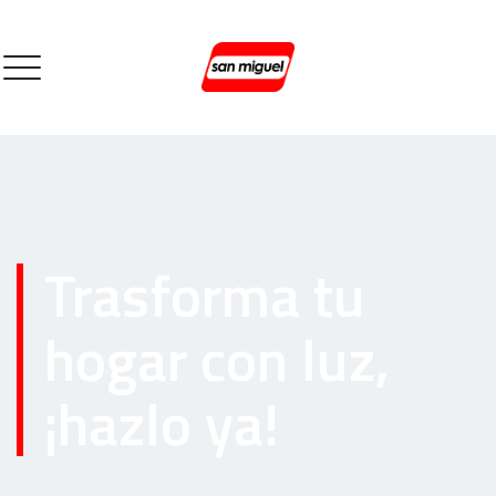
Trasforma tu
hogar con luz,
¡hazlo ya!