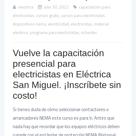
electrica
julio 30, 2022
capacitacion para
electricistas
,
cursos gratis
,
cursos para electricistas
,
dispositivos nema
,
electricidad
,
electricistas
,
material
electrico
,
programa para electricistas
,
scheider
Vuelve la capacitación
presencial para
electricistas en Eléctrica
San Miguel. ¡Inscríbete sin
costo!
Si tienes duda de cómo seleccionar contactores o
arrancadores NEMA este curso es para ti. Antes que
nada hay que recordar que los equipos eléctricos deben
cumplir con el estándar de protección NEMA (National