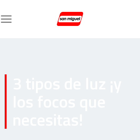
3 tipos de luz ¡y
los focos que
necesitas!