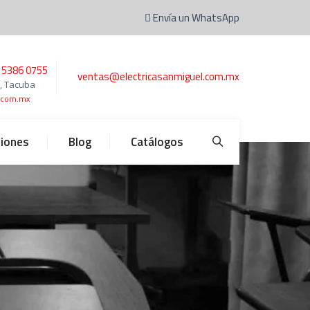
Envía un WhatsApp
 5386 0755
ventas@electricasanmiguel.com.mx
0, Tacuba
l.com.mx
ciones
Blog
Catálogos