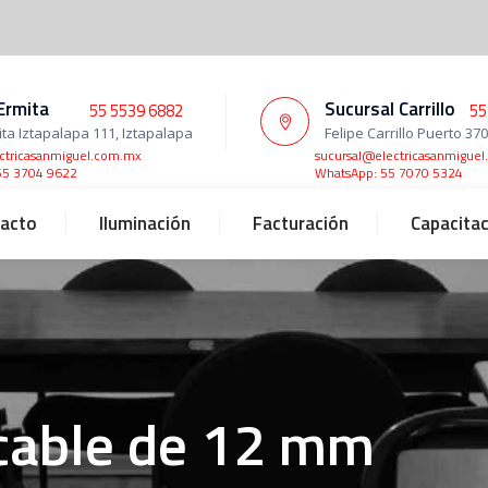
Ermita
Sucursal Carrillo
55 5539 6882
55
ita Iztapalapa 111, Iztapalapa
Felipe Carrillo Puerto 37
ctricasanmiguel.com.mx
sucursal@electricasanmigue
55 3704 9622
WhatsApp: 55 7070 5324
acto
Iluminación
Facturación
Capacita
cable de 12 mm