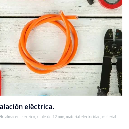
alación eléctrica.
almacen electrico
,
cable de 12 mm
,
material electricidad
,
material