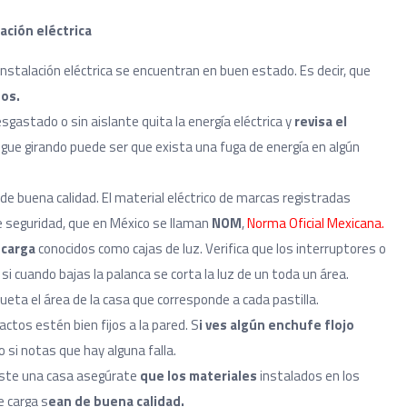
ación eléctrica
nstalación eléctrica se encuentran en buen estado. Es decir, que
dos.
sgastado o sin aislante quita la energía eléctrica y
revisa el
sigue girando puede ser que exista una fuga de energía en algún
de buena calidad. El material eléctrico de marcas registradas
 seguridad, que en México se llaman
NOM
,
Norma Oficial Mexicana.
 carga
conocidos como cajas de luz. Verifica que los interruptores o
 si cuando bajas la palanca se corta la luz de un toda un área.
ueta el área de la casa que corresponde a cada pastilla.
ctos estén bien fijos a la pared. S
i ves algún enchufe flojo
o si notas que hay alguna falla.
ste una casa asegúrate
que los materiales
instalados en los
e carga s
ean de buena calidad.