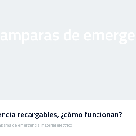
lamparas de emerge
ncia recargables, ¿cómo funcionan?
mparas de emergencia
,
material eléctrico