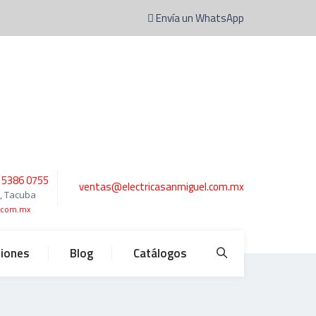
Envía un WhatsApp
 5386 0755
ventas@electricasanmiguel.com.mx
0, Tacuba
l.com.mx
ciones
Blog
Catálogos