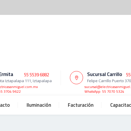
Ermita
Sucursal Carrillo
55 5539 6882
55
ita Iztapalapa 111, Iztapalapa
Felipe Carrillo Puerto 37
ctricasanmiguel.com.mx
sucursal@electricasanmigue
55 3704 9622
WhatsApp: 55 7070 5324
acto
Iluminación
Facturación
Capacita